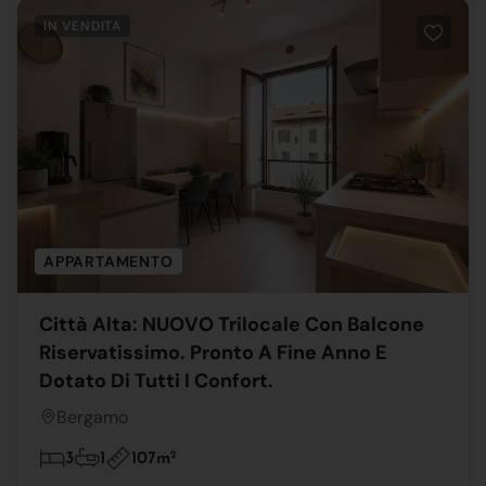
IN VENDITA
APPARTAMENTO
Città Alta: NUOVO Trilocale Con Balcone
Riservatissimo. Pronto A Fine Anno E
Dotato Di Tutti I Confort.
Bergamo
107m
2
3
1