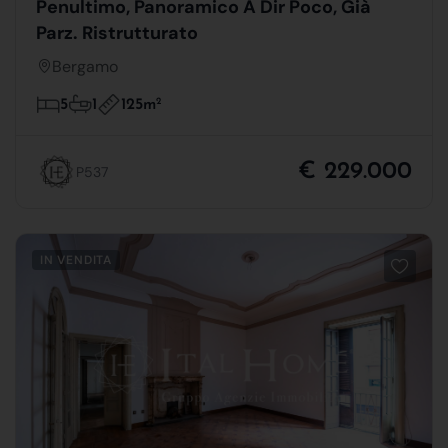
Penultimo, Panoramico A Dir Poco, Già
Parz. Ristrutturato
Bergamo
125m
2
5
1
€ 229.000
P537
IN VENDITA