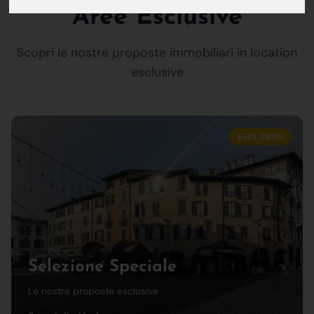
Aree Esclusive
Scopri le nostre proposte immobiliari in location
esclusive
ESCLUSIVO
Selezione Speciale
Le nostre proposte esclusive