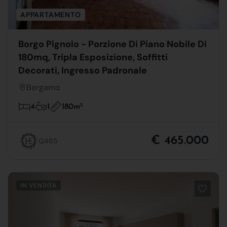
APPARTAMENTO
Borgo Pignolo - Porzione Di Piano Nobile Di
180mq, Tripla Esposizione, Soffitti
Decorati, Ingresso Padronale
Bergamo
180m
2
4
1
€ 465.000
Q465
IN VENDITA