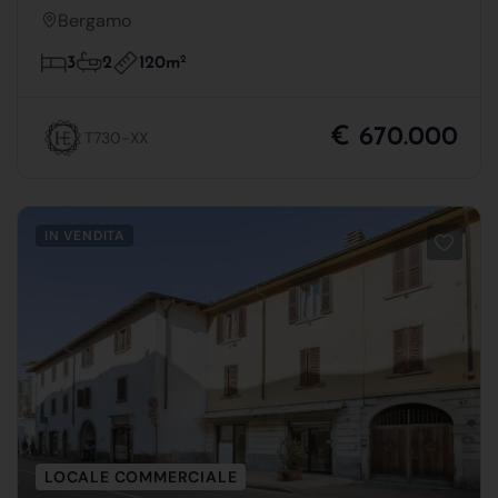
Bergamo
120m
2
3
2
€ 670.000
T730-XX
IN VENDITA
LOCALE COMMERCIALE