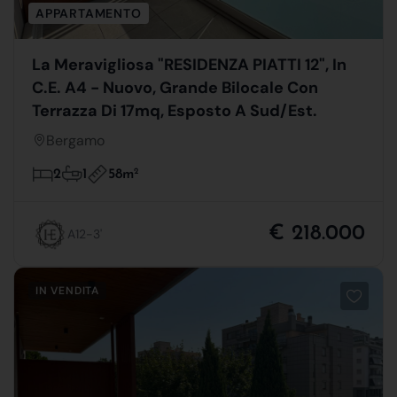
APPARTAMENTO
La Meravigliosa "RESIDENZA PIATTI 12", In
C.E. A4 - Nuovo, Grande Bilocale Con
Terrazza Di 17mq, Esposto A Sud/Est.
Bergamo
58m
2
2
1
€ 218.000
A12-3'
IN VENDITA