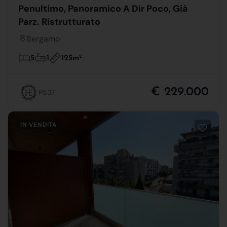
Penultimo, Panoramico A Dir Poco, Già
Parz. Ristrutturato
Bergamo
125m
2
5
1
€ 229.000
P537
IN VENDITA