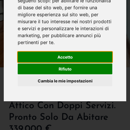
seguenti scopi:
per abilitare le funzionalità
di base del sito web
,
per fornire una
migliore esperienza sul sito web
,
per
misurare il tuo interesse nei nostri prodotti
e servizi e personalizzare le interazioni di
marketing
,
per pubblicare annunci più
pertinenti per te
.
Accetto
Rifiuto
IN VENDITA
Via Nullo: Elegante,
Cambia le mie impostazioni
Luminoso, Trilocale Simil
Attico Con Doppi Servizi.
Pronto Solo Da Abitare
339.000 €