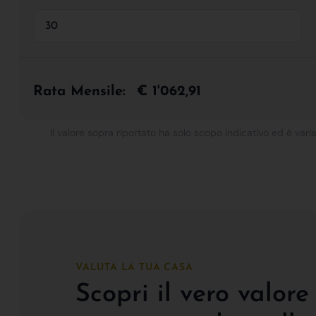
Rata Mensile:
€ 1'062,91
Il valore sopra riportato ha solo scopo indicativo ed è varia
VALUTA LA TUA CASA
Scopri il vero valore