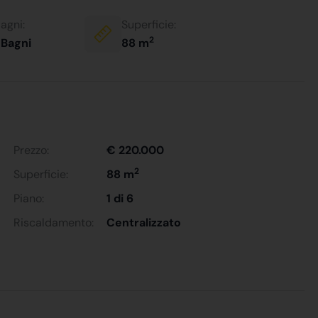
agni:
Superficie:
2
 Bagni
88 m
Prezzo:
€ 220.000
2
Superficie:
88 m
Piano:
1 di 6
Riscaldamento:
Centralizzato