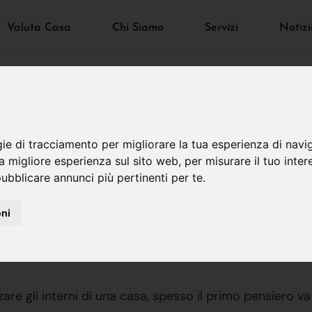
Valuta Casa
Chi Siamo
Servizi
Notizi
gie di tracciamento per migliorare la tua esperienza di navi
 Da Parati O Pittura? 
na migliore esperienza sul sito web
,
per misurare il tuo inter
ubblicare annunci più pertinenti per te
.
lorizzare Gli Interni
oni
are gli interni di una casa, spesso il primo pensiero va