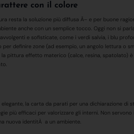
rattere con il colore
ra resta la soluzione più diffusa Â– e per buone ragioni
iente anche con un semplice tocco. Oggi non si parla p
olgenti e sofisticate, come i verdi salvia, i blu profondi
o per definire zone (ad esempio, un angolo lettura o sm
e, la pittura effetto materico (calce, resina, spatolato)
ato.
legante, la carta da parati per una dichiarazione di stile
gie più efficaci per valorizzare gli interni. Non servono 
una nuova identitÀ a un ambiente.