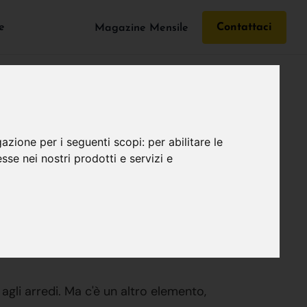
e
Contattaci
Magazine Mensile
gazione per i seguenti scopi:
per abilitare le
Scelte Di
esse nei nostri prodotti e servizi e
 agli arredi. Ma c'è un altro elemento,