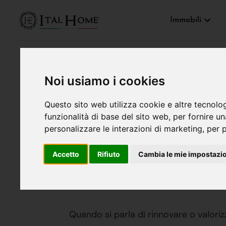
Immobili
Noi usiamo i cookies
MERCATO IMMOBILIARE
Questo sito web utilizza cookie e altre tecnolo
Boiserie, Carta
funzionalità di base del sito web
,
per fornire u
personalizzare le interazioni di marketing
,
per p
Tendenza Per Va
Accetto
Rifiuto
Cambia le mie impostazi
Ital Home Broseta
04 agosto
Quando si parla di rinnovare o valorizz