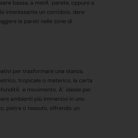
essere bassa, a metÀ parete, oppure a
più interessante un corridoio, dare
ggere le pareti nelle zone di
eativi per trasformare una stanza,
metrico, tropicale o materico, la carta
rofonditÀ e movimento. Àˆ ideale per
reare ambienti più immersivi in uno
no, pietra o tessuto, offrendo un