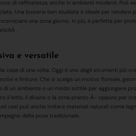
occo di raffinatezza, anche in ambienti moderni. Può 
niciata. Una boiserie ben studiata è ideale per rendere 
orniciare una zona giorno. In più, è perfetta per prote
icitÀ .
iva e versatile
lle case di una volta. Oggi è uno degli strumenti più cr
, motivi e finiture. Che si scelga un motivo floreale, geo
ale di un ambiente o un modo sottile per aggiungere p
ro il letto, il divano o la zona pranzo Â– oppure per c
lcuni casi può anche imitare materiali naturali come leg
'impegno della posa tradizionale.