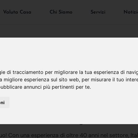
Valuta Casa
Chi Siamo
Servizi
Notizi
gie di tracciamento per migliorare la tua esperienza di navi
A Bergamo
na migliore esperienza sul sito web
,
per misurare il tuo inter
ubblicare annunci più pertinenti per te
.
oni
. ma a chi mi rivolgo?
uo! Con una esperienza di oltre 40 anni nel settore, 