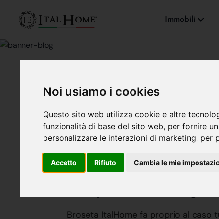
Immobili
Noi usiamo i cookies
ACQUISTO CASA
Questo sito web utilizza cookie e altre tecnolo
Compro Casa 
funzionalità di base del sito web
,
per fornire u
personalizzare le interazioni di marketing
,
per p
Ital Home Broseta
19 febbraio
Accetto
Rifiuto
Cambia le mie impostazi
Compro casa a Bergamo.
Broseta ItalHome fa proprio al caso t