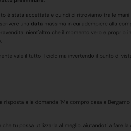
ratto preliminare.
o è stata accettata e quindi ci ritroviamo tra le mani
toscrivere una
data
massima in cui adempiere alla comp
vendita: nient'altro che il momento vero e proprio in
.
nte vale il tutto il ciclo ma invertendo il punto di vist
se la risposta alla domanda "Ma compro casa a Bergamo o
che tu possa utilizzarla al meglio, aiutandoti a fare la s