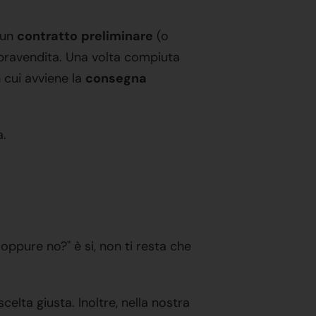
 un
contratto
preliminare
(o
ravendita. Una volta compiuta
 cui avviene la
consegna
a.
ppure no?" è si, non ti resta che
celta giusta. Inoltre, nella nostra