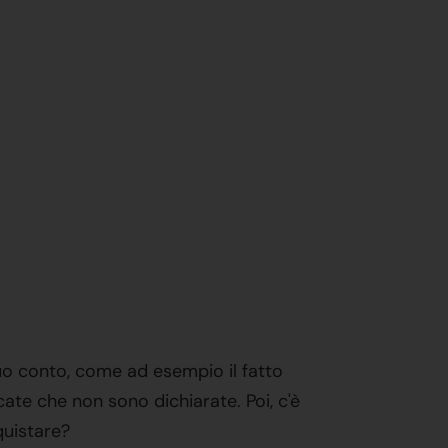
suo conto, come ad esempio il fatto
cate che non sono dichiarate. Poi, c'è
quistare?