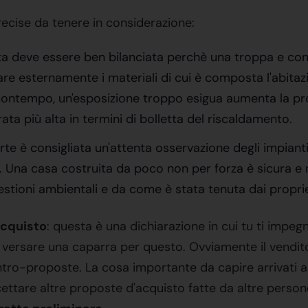
recise da tenere in considerazione:
uesta deve essere ben bilanciata perchè una troppa e co
rare esternamente i materiali di cui è composta l'abita
ontempo, un'esposizione troppo esigua aumenta la prob
a più alta in termini di bolletta del riscaldamento.
te è consigliata un'attenta osservazione degli impianti el
 etc). Una casa costruita da poco non per forza è sicura
stioni ambientali e da come è stata tenuta dai proprie
acquisto
: questa è una dichiarazione in cui tu ti impeg
 versare una caparra per questo. Ovviamente il vendito
ontro-proposte. La cosa importante da capire arrivati a
ettare altre proposte d'acquisto fatte da altre person