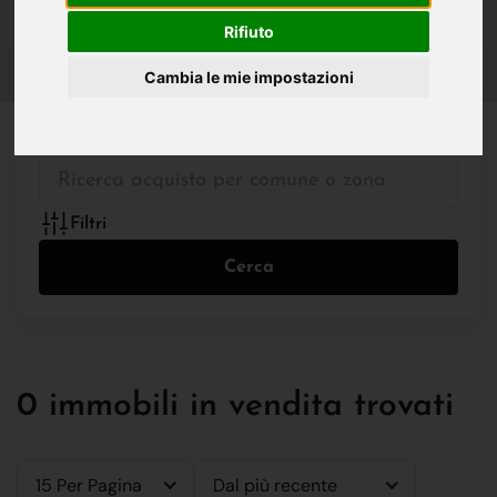
IN VENDITA
IN AFFITTO
Rifiuto
Cambia le mie impostazioni
Tutte le Tipologie
Filtri
Cerca
0 immobili in vendita trovati
15 Per Pagina
Dal più recente