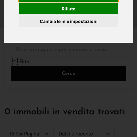
IN VENDITA
IN AFFITTO
Rifiuto
Cambia le mie impostazioni
Tutte le Tipologie
Filtri
Cerca
0 immobili in vendita trovati
15 Per Pagina
Dal più recente