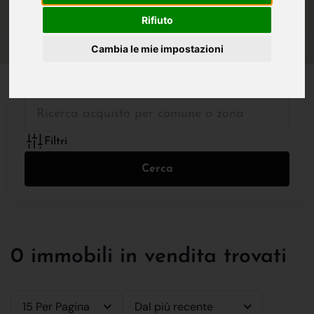
IN VENDITA
IN AFFITTO
Rifiuto
Cambia le mie impostazioni
Tutte le Tipologie
Filtri
Cerca
0 immobili in vendita trovati
15 Per Pagina
Dal più recente