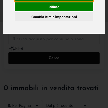
IN VENDITA
IN AFFITTO
Rifiuto
Cambia le mie impostazioni
Tutte le Tipologie
Filtri
Cerca
0 immobili in vendita trovati
15 Per Pagina
Dal più recente