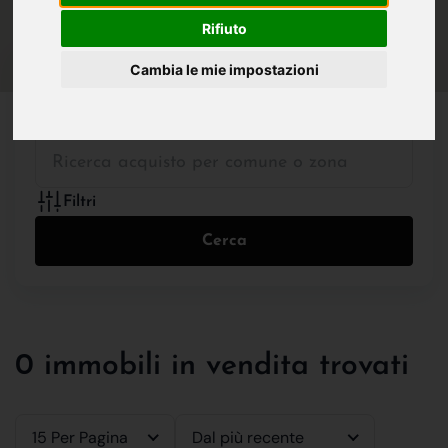
IN VENDITA
IN AFFITTO
Rifiuto
Cambia le mie impostazioni
Tutte le Tipologie
Filtri
Cerca
0 immobili in vendita trovati
15 Per Pagina
Dal più recente