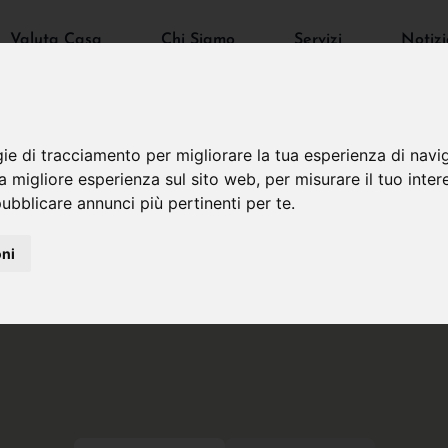
Valuta Casa
Chi Siamo
Servizi
Notizi
gie di tracciamento per migliorare la tua esperienza di navi
na migliore esperienza sul sito web
,
per misurare il tuo inter
ubblicare annunci più pertinenti per te
.
oni