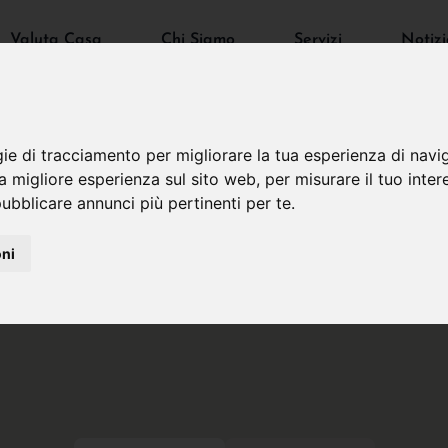
Valuta Casa
Chi Siamo
Servizi
Notizi
gie di tracciamento per migliorare la tua esperienza di navi
na migliore esperienza sul sito web
,
per misurare il tuo inter
ubblicare annunci più pertinenti per te
.
oni