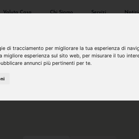
Valuta Casa
Chi Siamo
Servizi
Notizi
gie di tracciamento per migliorare la tua esperienza di navi
na migliore esperienza sul sito web
,
per misurare il tuo inter
ubblicare annunci più pertinenti per te
.
oni