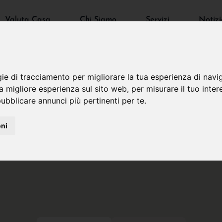
Valuta Casa
Chi Siamo
Servizi
Notizi
gie di tracciamento per migliorare la tua esperienza di navi
na migliore esperienza sul sito web
,
per misurare il tuo inter
ubblicare annunci più pertinenti per te
.
oni