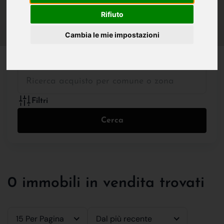
IN VENDITA
IN AFFITTO
Rifiuto
Cambia le mie impostazioni
Tutte le Tipologie
Filtri
Cerca
0 immobili in vendita trovati
15 Per Pagina
Dal più recente