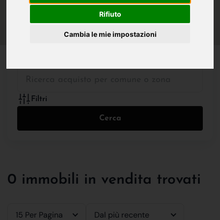
IN VENDITA
IN AFFITTO
Rifiuto
Cambia le mie impostazioni
Tutte le Tipologie
Filtri
Cerca
0 immobili in vendita trovati
15 Per Pagina
Dal più recente