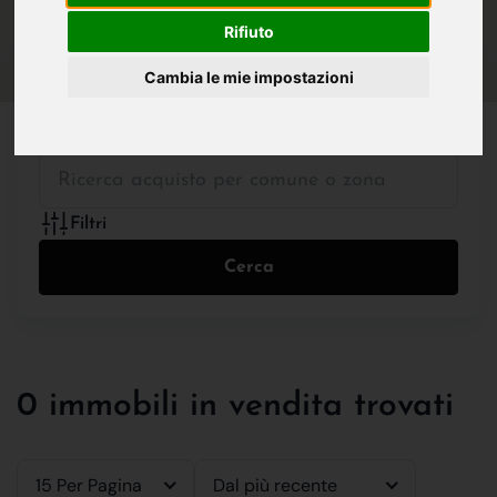
IN VENDITA
IN AFFITTO
Rifiuto
Cambia le mie impostazioni
Tutte le Tipologie
Filtri
Cerca
0 immobili in vendita trovati
15 Per Pagina
Dal più recente