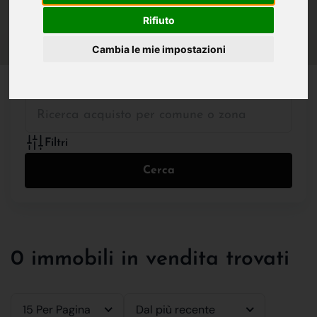
IN VENDITA
IN AFFITTO
Rifiuto
Cambia le mie impostazioni
Tutte le Tipologie
Filtri
Cerca
0 immobili in vendita trovati
15 Per Pagina
Dal più recente