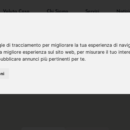
Valuta Casa
Chi Siamo
Servizi
Notizi
gie di tracciamento per migliorare la tua esperienza di navi
na migliore esperienza sul sito web
,
per misurare il tuo inter
ubblicare annunci più pertinenti per te
.
oni