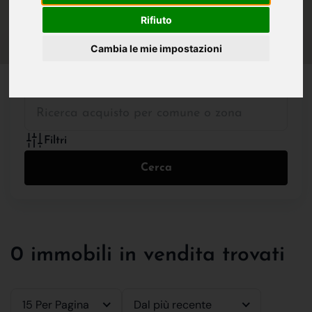
IN VENDITA
IN AFFITTO
Rifiuto
Cambia le mie impostazioni
Tutte le Tipologie
Filtri
Cerca
0 immobili in vendita trovati
15 Per Pagina
Dal più recente