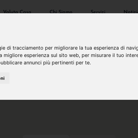
Valuta Casa
Chi Siamo
Servizi
Notizi
gie di tracciamento per migliorare la tua esperienza di navi
na migliore esperienza sul sito web
,
per misurare il tuo inter
ubblicare annunci più pertinenti per te
.
oni