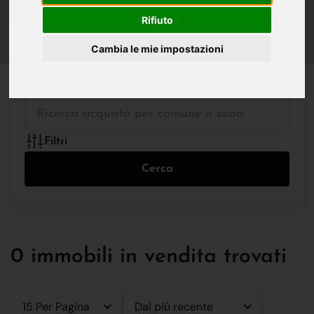
IN VENDITA
IN AFFITTO
Rifiuto
Cambia le mie impostazioni
Tutte le Tipologie
Filtri
Cerca
0 immobili in vendita trovati
15 Per Pagina
Dal più recente