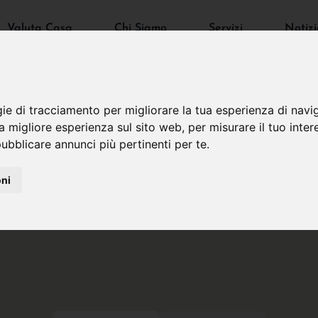
Valuta Casa
Chi Siamo
Servizi
Notizi
gie di tracciamento per migliorare la tua esperienza di navi
na migliore esperienza sul sito web
,
per misurare il tuo inter
ubblicare annunci più pertinenti per te
.
oni