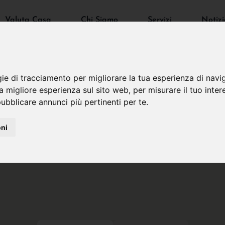
Valuta Casa
Chi Siamo
Servizi
Notizi
gie di tracciamento per migliorare la tua esperienza di navi
na migliore esperienza sul sito web
,
per misurare il tuo inter
ubblicare annunci più pertinenti per te
.
oni