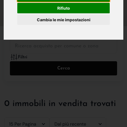
IN VENDITA
IN AFFITTO
Rifiuto
Cambia le mie impostazioni
Tutte le Tipologie
Filtri
Cerca
0 immobili in vendita trovati
15 Per Pagina
Dal più recente