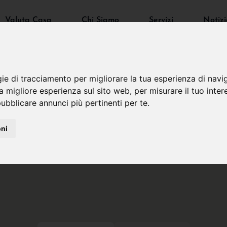
Valuta Casa
Chi Siamo
Servizi
Notizi
gie di tracciamento per migliorare la tua esperienza di navi
na migliore esperienza sul sito web
,
per misurare il tuo inter
ubblicare annunci più pertinenti per te
.
oni