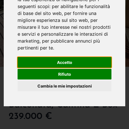
seguenti scopi:
per abilitare le funzionalità
di base del sito web
,
per fornire una
migliore esperienza sul sito web
,
per
misurare il tuo interesse nei nostri prodotti
e servizi e personalizzare le interazioni di
marketing
,
per pubblicare annunci più
pertinenti per te
.
Accetto
IN VENDITA
Rifiuto
Grande, Luminosissimo
Cambia le mie impostazioni
Trilocale Con Doppia
Balconata, Cantina E Box
239.000 €