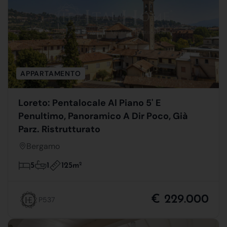
APPARTAMENTO
Loreto: Pentalocale Al Piano 5' E
Penultimo, Panoramico A Dir Poco, Già
Parz. Ristrutturato
Bergamo
125m
2
5
1
€ 229.000
P537