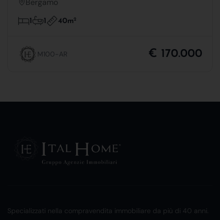
Bergamo
40m
2
1
1
€ 170.000
M100-AR
Specializzati nella compravendita immobiliare da più di 40 anni.