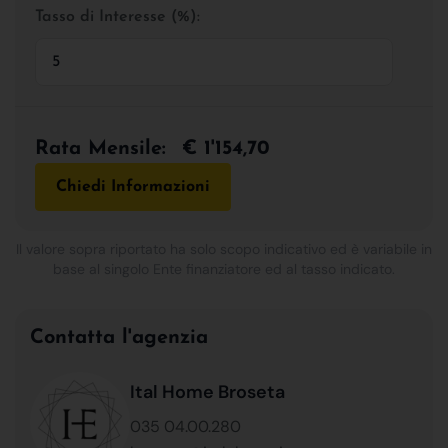
Tasso di Interesse (%):
Rata Mensile:
€ 1'154,70
Chiedi Informazioni
Il valore sopra riportato ha solo scopo indicativo ed è variabile in
base al singolo Ente finanziatore ed al tasso indicato.
Contatta l'agenzia
Ital Home Broseta
035 04.00.280