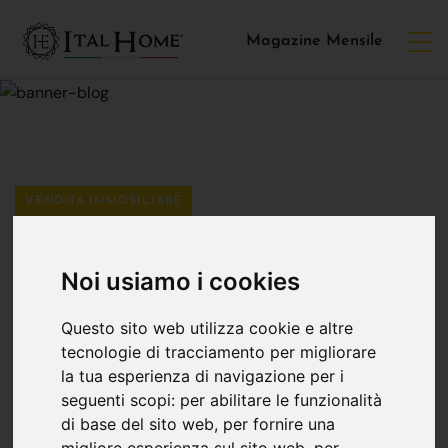
Magazine Mensile
VENDITA IMMOBILIARE
Bilocali In Vendita A
Noi usiamo i cookies
Bergamo Con
Questo sito web utilizza cookie e altre
tecnologie di tracciamento per migliorare
ItalHome Broseta
la tua esperienza di navigazione per i
seguenti scopi:
per abilitare le funzionalità
di base del sito web
,
per fornire una
Ital Home Broseta
19 marzo
migliore esperienza sul sito web
,
per