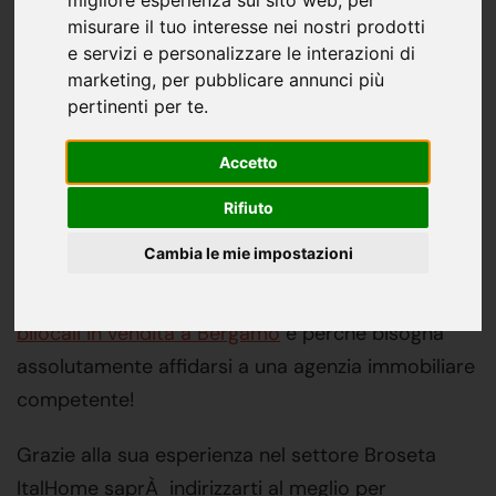
misurare il tuo interesse nei nostri prodotti
e servizi e personalizzare le interazioni di
Stai cercando i migliori bilocali
marketing
,
per pubblicare annunci più
in vendita a Bergamo? Broseta
pertinenti per te
.
ItalHome è la risposta a tutte
Accetto
le tue necessitÀ !
Rifiuto
Proprio in questo articolo andremo a vedere nel
Cambia le mie impostazioni
dettaglio quali sono le accortezze quando si
vogliono comprare dei
bilocali in vendita a Bergamo
e perchè bisogna
assolutamente affidarsi a una agenzia immobiliare
competente!
Grazie alla sua esperienza nel settore Broseta
ItalHome saprÀ indirizzarti al meglio per