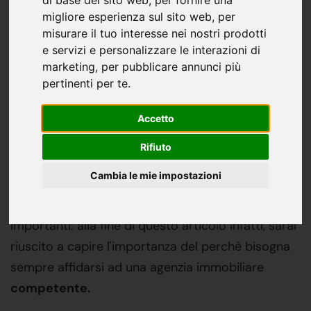
di base del sito web
,
per fornire una
migliore esperienza sul sito web
,
per
misurare il tuo interesse nei nostri prodotti
Stai cercando il miglior
e servizi e personalizzare le interazioni di
quadrilocale a Bergamo? Ci
marketing
,
per pubblicare annunci più
pertinenti per te
.
pensa Broseta ItalHome
Accetto
Quadrilocale Bergamo
? Nessun problema. Grazie
alla sua esperienza nel settore, Broseta ItalHome
Rifiuto
oggi ti guiderÀ all'acquisto del
miglior
Cambia le mie impostazioni
quadrilocale
che tu possa trovare a
Bergamo
,
consigliandoti sotto tutti i punti di vista
importanti: alla fine di questo articolo infatti, sarai
riuscito a capire l'importanza del perchè bisogna
sempre affidarsi ad una agenzia immobiliare
competente.