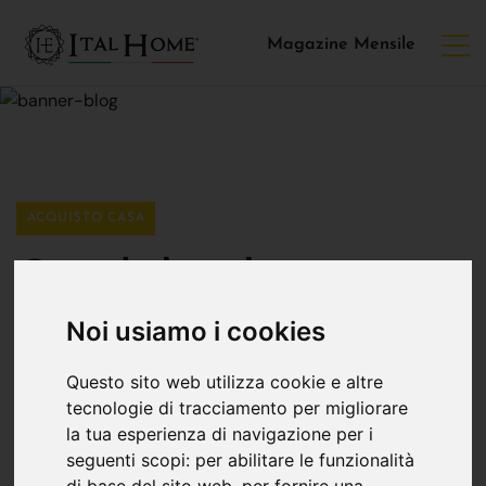
Magazine Mensile
ACQUISTO CASA
Quadrilocale
Noi usiamo i cookies
Bergamo Con
Questo sito web utilizza cookie e altre
ItalHome Broseta
tecnologie di tracciamento per migliorare
la tua esperienza di navigazione per i
seguenti scopi:
per abilitare le funzionalità
Ital Home Broseta
19 marzo