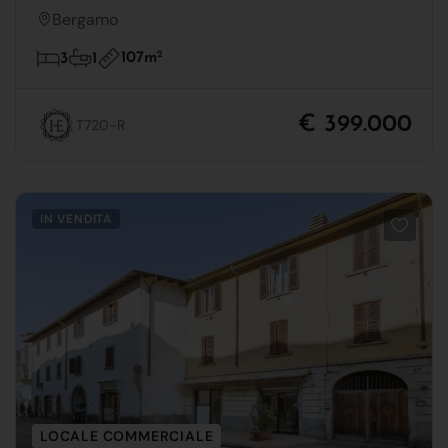
Bergamo
107m
2
3
1
€ 399.000
T720-R
IN VENDITA
LOCALE COMMERCIALE