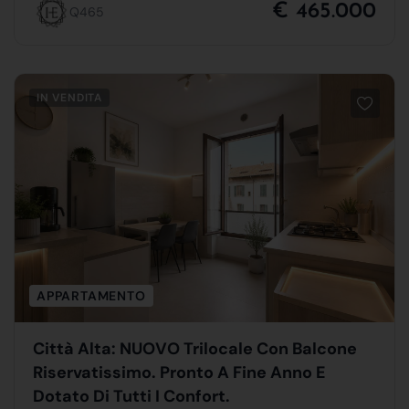
€ 465.000
Q465
IN VENDITA
APPARTAMENTO
Città Alta: NUOVO Trilocale Con Balcone
Riservatissimo. Pronto A Fine Anno E
Dotato Di Tutti I Confort.