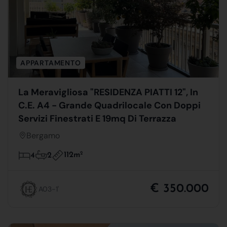
APPARTAMENTO
La Meravigliosa "RESIDENZA PIATTI 12", In
C.E. A4 - Grande Quadrilocale Con Doppi
Servizi Finestrati E 19mq Di Terrazza
Bergamo
112m
2
4
2
€ 350.000
A03-1'