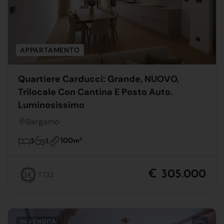
APPARTAMENTO
Quartiere Carducci: Grande, NUOVO,
Trilocale Con Cantina E Posto Auto.
Luminosissimo
Bergamo
100m
2
3
1
€ 305.000
T732
IN VENDITA