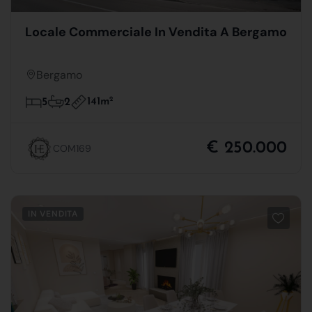
Locale Commerciale In Vendita A Bergamo
Bergamo
141m
2
5
2
€ 250.000
COM169
IN VENDITA