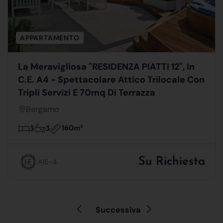
APPARTAMENTO
La Meravigliosa "RESIDENZA PIATTI 12", In
C.E. A4 - Spettacolare Attico Trilocale Con
Tripli Servizi E 70mq Di Terrazza
Bergamo
160m
2
3
3
Su Richiesta
A15-4
Successiva