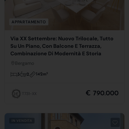
APPARTAMENTO
Via XX Settembre: Nuovo Trilocale, Tutto
Su Un Piano, Con Balcone E Terrazza,
Combinazione Di Modernità E Storia
Bergamo
142m
2
3
2
€ 790.000
T731-XX
IN VENDITA