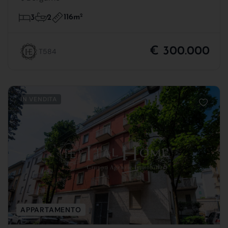
116m
2
3
2
€ 300.000
T584
IN VENDITA
APPARTAMENTO