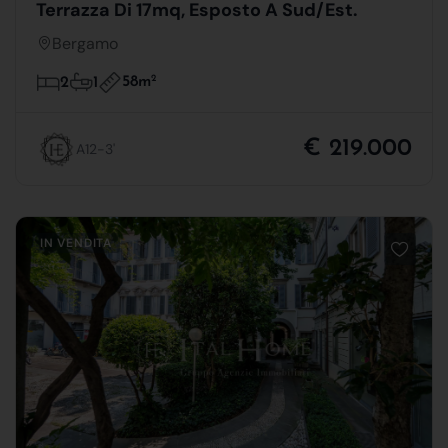
Terrazza Di 17mq, Esposto A Sud/Est.
Bergamo
58m
2
2
1
€ 219.000
A12-3'
IN VENDITA