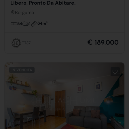
Libero, Pronto Da Abitare.
Bergamo
84m
2
84
1
€ 189.000
T737
IN VENDITA