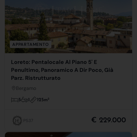
APPARTAMENTO
Loreto: Pentalocale Al Piano 5' E
Penultimo, Panoramico A Dir Poco, Già
Parz. Ristrutturato
Bergamo
125m
2
5
1
€ 229.000
P537