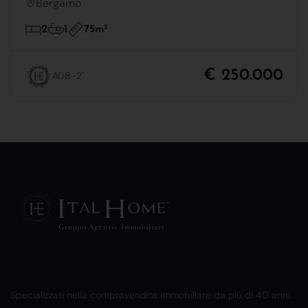
Bergamo
75m
2
2
1
€ 250.000
A08-2'
Specializzati nella compravendita immobiliare da più di 40 anni.