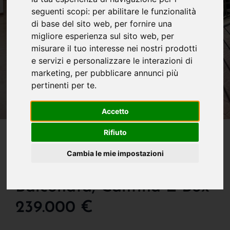
seguenti scopi:
per abilitare le funzionalità
di base del sito web
,
per fornire una
migliore esperienza sul sito web
,
per
misurare il tuo interesse nei nostri prodotti
e servizi e personalizzare le interazioni di
marketing
,
per pubblicare annunci più
pertinenti per te
.
Accetto
IN VENDITA
Rifiuto
Grande, Luminosissimo
Cambia le mie impostazioni
Trilocale Con Doppia
Balconata, Cantina E Box
239.000 €