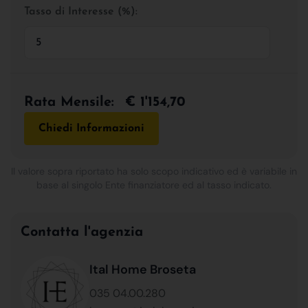
Tasso di Interesse (%):
Rata Mensile:
€ 1'154,70
Chiedi Informazioni
Il valore sopra riportato ha solo scopo indicativo ed è variabile in
base al singolo Ente finanziatore ed al tasso indicato.
Contatta l'agenzia
Ital Home Broseta
035 04.00.280